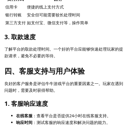
信用卡
便捷的线上支付方式
银行转账
安全但可能需要较长处理时间
第三方支付
如支付宝、微信支付等，操作简单
3. 取款速度
了解平台的取款处理时间。一个好的平台应能够快速处理玩家的提
款请求，避免不必要的等待。
四、客服支持与用户体验
良好的客户服务是评估牛牛游戏平台的重要因素之一。玩家在遇到
问题时，需要及时获得帮助。
1. 客服响应速度
在线客服
：查看平台是否提供24小时在线客服支持。
响应时间
：测试客服的响应速度和解决问题的能力。