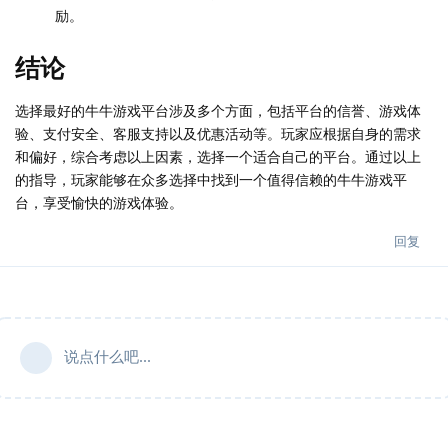
励。
结论
选择最好的牛牛游戏平台涉及多个方面，包括平台的信誉、游戏体
验、支付安全、客服支持以及优惠活动等。玩家应根据自身的需求
和偏好，综合考虑以上因素，选择一个适合自己的平台。通过以上
的指导，玩家能够在众多选择中找到一个值得信赖的牛牛游戏平
台，享受愉快的游戏体验。
回复
说点什么吧...