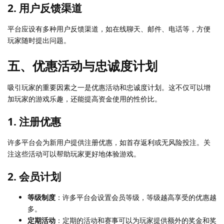
2. 用户反馈渠道
平台应设有多种用户反馈渠道，如在线聊天、邮件、电话等，方便
玩家随时提出问题。
五、优惠活动与忠诚度计划
吸引玩家的重要因素之一是优惠活动和忠诚度计划。这不仅可以增
加玩家的游戏乐趣，还能提高资金使用的性价比。
1. 注册优惠
许多平台会为新用户提供注册优惠，如首存返利或无风险投注。关
注这些活动可以帮助玩家更好地体验游戏。
2. 会员计划
等级制度
：许多平台会设置会员等级，等级越高享受的优惠越
多。
定期活动
：定期的活动和赛事可以为玩家提供额外的奖金和奖