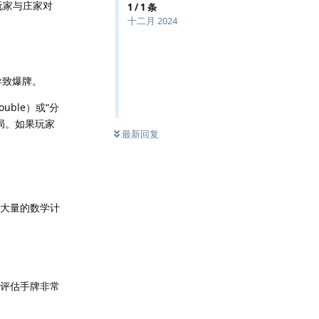
玩家与庄家对
1
/
1
条
十二月 2024
导致爆牌。
uble）或“分
局。如果玩家
最新回复
过大量的数学计
何评估手牌非常