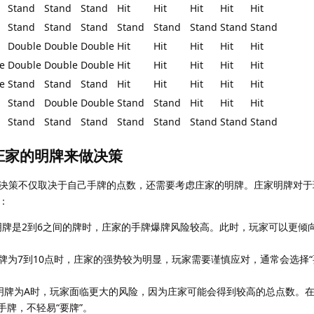
Stand
Stand
Stand
Hit
Hit
Hit
Hit
Hit
Stand
Stand
Stand
Stand
Stand
Stand
Stand
Stand
Double
Double
Double
Hit
Hit
Hit
Hit
Hit
e
Double
Double
Double
Hit
Hit
Hit
Hit
Hit
e
Stand
Stand
Stand
Hit
Hit
Hit
Hit
Hit
Stand
Double
Double
Stand
Stand
Hit
Hit
Hit
Stand
Stand
Stand
Stand
Stand
Stand
Stand
Stand
据庄家的明牌来做决策
决策不仅取决于自己手牌的点数，还需要考虑庄家的明牌。庄家明牌对于
：
牌是2到6之间的牌时，庄家的手牌爆牌风险较高。此时，玩家可以更倾向
牌为7到10点时，庄家的强势较为明显，玩家需要谨慎应对，通常会选择“要
明牌为A时，玩家面临更大的风险，因为庄家可能会得到较高的总点数。
牌，不轻易“要牌”。