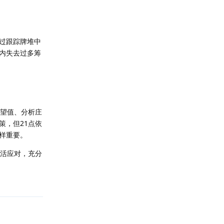
过跟踪牌堆中
内失去过多筹
期望值、分析庄
策，但21点依
样重要。
灵活应对，充分
回复