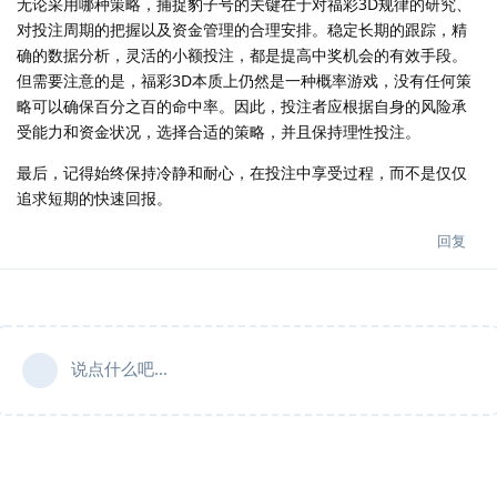
无论采用哪种策略，捕捉豹子号的关键在于对福彩3D规律的研究、
对投注周期的把握以及资金管理的合理安排。稳定长期的跟踪，精
确的数据分析，灵活的小额投注，都是提高中奖机会的有效手段。
但需要注意的是，福彩3D本质上仍然是一种概率游戏，没有任何策
略可以确保百分之百的命中率。因此，投注者应根据自身的风险承
受能力和资金状况，选择合适的策略，并且保持理性投注。
最后，记得始终保持冷静和耐心，在投注中享受过程，而不是仅仅
追求短期的快速回报。
回复
说点什么吧...
澳门新葡京
站长担保
下载APP