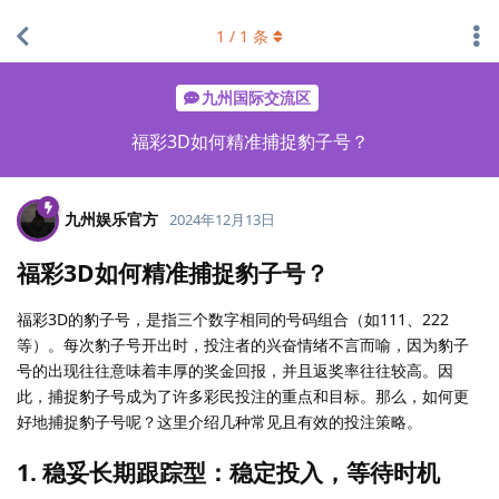
1
/
1
条
九州国际交流区
福彩3D如何精准捕捉豹子号？
九州娱乐官方
2024年12月13日
福彩3D如何精准捕捉豹子号？
福彩3D的豹子号，是指三个数字相同的号码组合（如111、222
等）。每次豹子号开出时，投注者的兴奋情绪不言而喻，因为豹子
号的出现往往意味着丰厚的奖金回报，并且返奖率往往较高。因
此，捕捉豹子号成为了许多彩民投注的重点和目标。那么，如何更
好地捕捉豹子号呢？这里介绍几种常见且有效的投注策略。
1.
稳妥长期跟踪型：稳定投入，等待时机