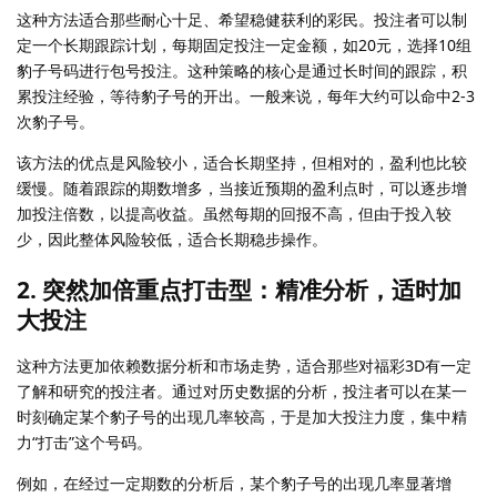
这种方法适合那些耐心十足、希望稳健获利的彩民。投注者可以制
定一个长期跟踪计划，每期固定投注一定金额，如20元，选择10组
豹子号码进行包号投注。这种策略的核心是通过长时间的跟踪，积
累投注经验，等待豹子号的开出。一般来说，每年大约可以命中2-3
次豹子号。
该方法的优点是风险较小，适合长期坚持，但相对的，盈利也比较
缓慢。随着跟踪的期数增多，当接近预期的盈利点时，可以逐步增
加投注倍数，以提高收益。虽然每期的回报不高，但由于投入较
少，因此整体风险较低，适合长期稳步操作。
2.
突然加倍重点打击型：精准分析，适时加
大投注
这种方法更加依赖数据分析和市场走势，适合那些对福彩3D有一定
了解和研究的投注者。通过对历史数据的分析，投注者可以在某一
时刻确定某个豹子号的出现几率较高，于是加大投注力度，集中精
力“打击”这个号码。
例如，在经过一定期数的分析后，某个豹子号的出现几率显著增