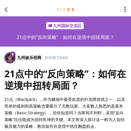
1
/
1
条
九州国际交流区
21点中的“反向策略”：如何在逆境中扭转局面？
九州娱乐招商
2025年7月6日
21点中的“反向策略”：如何在
逆境中扭转局面？
21点（Blackjack），作为赌场中最受欢迎的扑克牌游戏之一，以其
简单的规则和高策略含量吸引了无数玩家。大多数人熟悉的是基本
策略（Basic Strategy），但你知道吗？当牌局不利时，采用“反向
策略”往往能成为扭转乾坤的关键。本文将深入探讨这一鲜为人知但
极具魅力的策略，教你如何在逆境中抓住翻盘机会。