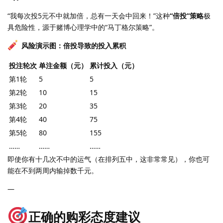
“我每次投5元不中就加倍，总有一天会中回来！”这种
“倍投”策略
极
具危险性，源于赌博心理学中的“马丁格尔策略”。
风险演示图：倍投导致的投入累积
投注轮次
单注金额（元）
累计投入（元）
第1轮
5
5
第2轮
10
15
第3轮
20
35
第4轮
40
75
第5轮
80
155
……
……
……
即使你有十几次不中的运气（在排列五中，这非常常见），你也可
能在不到两周内输掉数千元。
—
正确的购彩态度建议