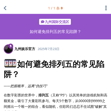
1
/
1
条
九州国际交流区
如何避免排列五的常见陷阱？
九州娱乐官方
2025年7月23日
如何避免排列五的常见陷
阱？
——把握概率，远离“伪技巧”
在数字彩票的世界中，
排列五
（又称“P5”）以其简单的游戏机制和高
额奖金，吸引了大量彩民参与。每天5个数字，从00000到99999之
间摇出一个唯一的组合，看似随机，但彩民们总忍不住试图“破解”其