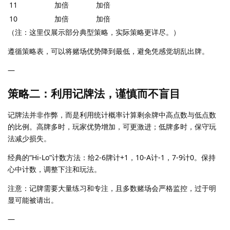
11
加倍
加倍
10
加倍
加倍
（注：这里仅展示部分典型策略，实际策略更详尽。）
遵循策略表，可以将赌场优势降到最低，避免凭感觉胡乱出牌。
—
策略二：利用记牌法，谨慎而不盲目
记牌法并非作弊，而是利用统计概率计算剩余牌中高点数与低点数
的比例。高牌多时，玩家优势增加，可更激进；低牌多时，保守玩
法减少损失。
经典的“Hi-Lo”计数方法：给2-6牌计+1，10-A计-1，7-9计0。保持
心中计数，调整下注和玩法。
注意：记牌需要大量练习和专注，且多数赌场会严格监控，过于明
显可能被请出。
—