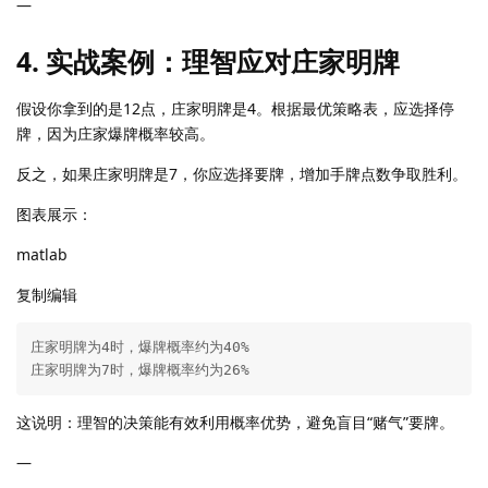
—
4. 实战案例：理智应对庄家明牌
假设你拿到的是12点，庄家明牌是4。根据最优策略表，应选择停
牌，因为庄家爆牌概率较高。
反之，如果庄家明牌是7，你应选择要牌，增加手牌点数争取胜利。
图表展示：
matlab
复制编辑
庄家明牌为4时，爆牌概率约为40%

庄家明牌为7时，爆牌概率约为26%
这说明：理智的决策能有效利用概率优势，避免盲目“赌气”要牌。
—