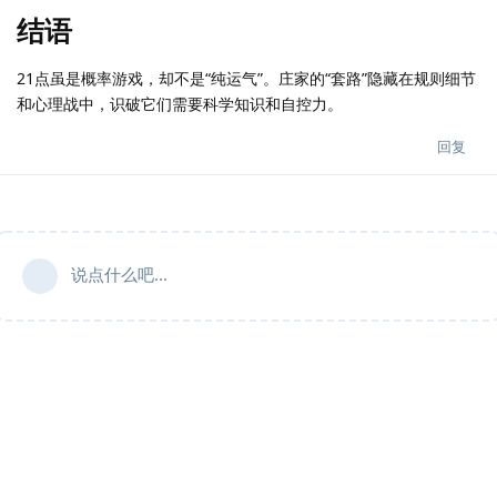
结语
21点虽是概率游戏，却不是“纯运气”。庄家的“套路”隐藏在规则细节
和心理战中，识破它们需要科学知识和自控力。
回复
说点什么吧...
澳门新葡京
站长担保
下载APP
新人福利最高6633元