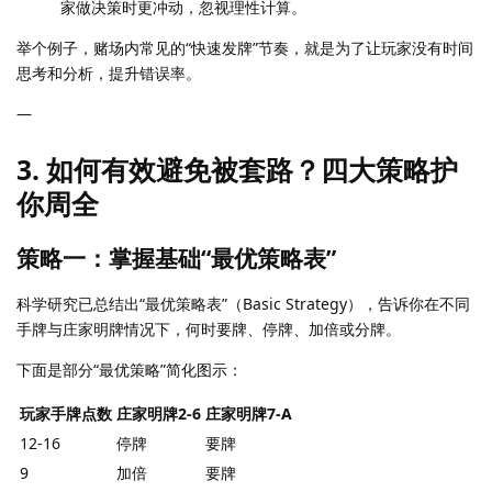
家做决策时更冲动，忽视理性计算。
举个例子，赌场内常见的“快速发牌”节奏，就是为了让玩家没有时间
思考和分析，提升错误率。
—
3. 如何有效避免被套路？四大策略护
你周全
策略一：掌握基础“最优策略表”
科学研究已总结出“最优策略表”（Basic Strategy），告诉你在不同
手牌与庄家明牌情况下，何时要牌、停牌、加倍或分牌。
下面是部分“最优策略”简化图示：
玩家手牌点数
庄家明牌2-6
庄家明牌7-A
12-16
停牌
要牌
9
加倍
要牌