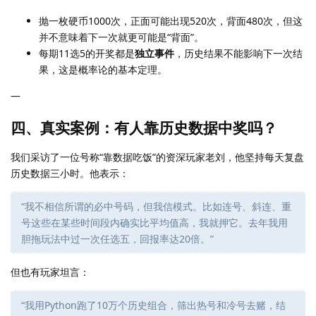
抛一枚硬币1000次，正面可能出现520次，背面480次，但这
并不意味着下一次就更可能是“背面”。
每期11选5的开奖都是
独立事件
，历史结果不能影响下一次结
果，这是概率论的基本定理。
—
四、真实案例：有人靠历史数据中奖吗？
我们采访了一位号称“靠数据吃饭”的资深玩家老刘，他坚持每天复盘
历史数据三小时。他表示：
“我不相信所谓的必中号码，但我信模式。比如连号、斜连、重
号这些在某些时间段内确实比平均值高，我就押它。去年我用
胆拖玩法中过一次任选五，回报率达20倍。”
但也有玩家坦言：
“我用Python跑了10万个历史组合，筛出热号和冷号去赌，结