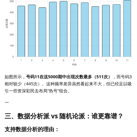
如图所示，
号码11在这5000期中出现次数最多（511次）
，而号码3
相对较少（445次）。这种频率差异虽然看起来不大，但已经足以吸
引一些资深彩民去布局“热号”组合。
—
三、数据分析派 vs 随机论派：谁更靠谱？
支持数据分析的理由：