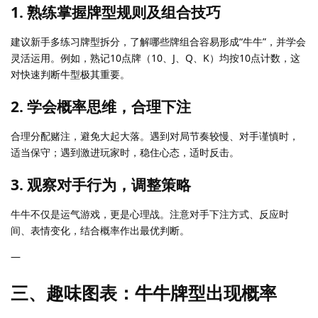
1. 熟练掌握牌型规则及组合技巧
建议新手多练习牌型拆分，了解哪些牌组合容易形成“牛牛”，并学会
灵活运用。例如，熟记10点牌（10、J、Q、K）均按10点计数，这
对快速判断牛型极其重要。
2. 学会概率思维，合理下注
合理分配赌注，避免大起大落。遇到对局节奏较慢、对手谨慎时，
适当保守；遇到激进玩家时，稳住心态，适时反击。
3. 观察对手行为，调整策略
牛牛不仅是运气游戏，更是心理战。注意对手下注方式、反应时
间、表情变化，结合概率作出最优判断。
—
三、趣味图表：牛牛牌型出现概率