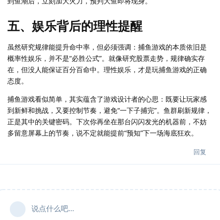
到鱼潮后，立刻加大火力，预判大鱼即将现身。
五、娱乐背后的理性提醒
虽然研究规律能提升命中率，但必须强调：捕鱼游戏的本质依旧是
概率性娱乐，并不是“必胜公式”。就像研究股票走势，规律确实存
在，但没人能保证百分百命中。理性娱乐，才是玩捕鱼游戏的正确
态度。
捕鱼游戏看似简单，其实蕴含了游戏设计者的心思：既要让玩家感
到新鲜和挑战，又要控制节奏，避免“一下子捕完”。鱼群刷新规律，
正是其中的关键密码。下次你再坐在那台闪闪发光的机器前，不妨
多留意屏幕上的节奏，说不定就能提前“预知”下一场海底狂欢。
回复
说点什么吧...