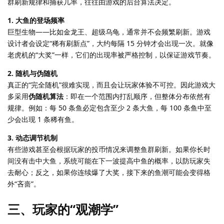
群刷新规律和捕获几率，往往由游戏的后台算法决定。
1. 大鱼的登场频率
巨型生物——比如金龙王、超级乌龟，通常并不会频繁刷新。游戏
设计者会设定“稀有刷新点”，大约每隔 15 分钟才会出现一次。就像
老虎机的“大奖”一样，它们的出现率被严格控制，以保证游戏节奏。
2. 随机与伪随机
真正的“完全随机”很难实现，而且会让玩家体验不可控。因此游戏大
多采用
伪随机算法
：即在一个范围内打乱顺序，但整体分布依然有
规律。例如：每 50 条鱼必定包含至少 2 条大鱼，每 100 条鱼中至
少会出现 1 条稀有鱼。
3. 动态调节机制
有些游戏甚至会根据玩家的投币情况来调整鱼群刷新。如果你长时
间没有击中大鱼，系统可能在下一波提高中鱼的概率，以防玩家失
去耐心；反之，如果你连续爆了大奖，接下来的鱼潮可能会变得格
外“吝啬”。
三、玩家的“观潮学”