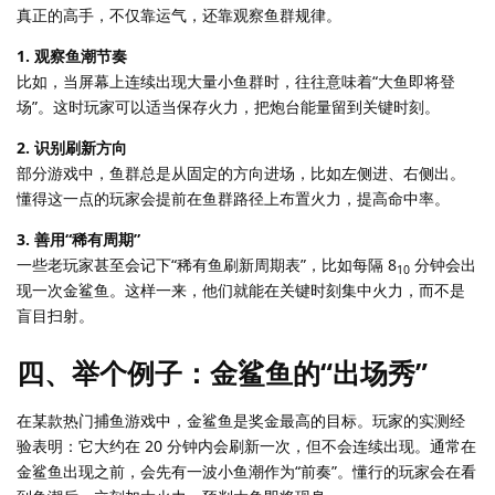
真正的高手，不仅靠运气，还靠观察鱼群规律。
1. 观察鱼潮节奏
比如，当屏幕上连续出现大量小鱼群时，往往意味着“大鱼即将登
场”。这时玩家可以适当保存火力，把炮台能量留到关键时刻。
2. 识别刷新方向
部分游戏中，鱼群总是从固定的方向进场，比如左侧进、右侧出。
懂得这一点的玩家会提前在鱼群路径上布置火力，提高命中率。
3. 善用“稀有周期”
一些老玩家甚至会记下“稀有鱼刷新周期表”，比如每隔 8
分钟会出
10
现一次金鲨鱼。这样一来，他们就能在关键时刻集中火力，而不是
盲目扫射。
四、举个例子：金鲨鱼的“出场秀”
在某款热门捕鱼游戏中，金鲨鱼是奖金最高的目标。玩家的实测经
验表明：它大约在 20 分钟内会刷新一次，但不会连续出现。通常在
金鲨鱼出现之前，会先有一波小鱼潮作为“前奏”。懂行的玩家会在看