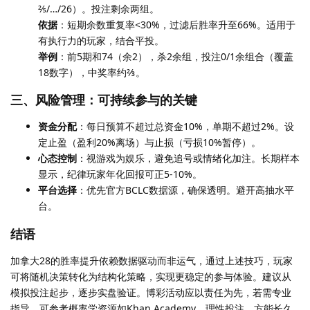
⅖/…/26）。投注剩余两组。
依据
：短期余数重复率<30%，过滤后胜率升至66%。适用于
有执行力的玩家，结合平投。
举例
：前5期和74（余2），杀2余组，投注0/1余组合（覆盖
18数字），中奖率约⅔。
三、风险管理：可持续参与的关键
资金分配
：每日预算不超过总资金10%，单期不超过2%。设
定止盈（盈利20%离场）与止损（亏损10%暂停）。
心态控制
：视游戏为娱乐，避免追号或情绪化加注。长期样本
显示，纪律玩家年化回报可正5-10%。
平台选择
：优先官方BCLC数据源，确保透明。避开高抽水平
台。
结语
加拿大28的胜率提升依赖数据驱动而非运气，通过上述技巧，玩家
可将随机决策转化为结构化策略，实现更稳定的参与体验。建议从
模拟投注起步，逐步实盘验证。博彩活动应以责任为先，若需专业
指导，可参考概率学资源如Khan Academy。理性投注，方能长久