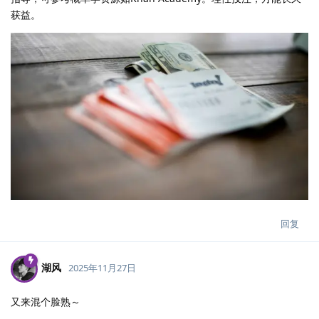
获益。
回复
湖风
2025年11月27日
又来混个脸熟～