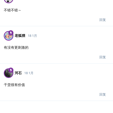
不错不错～
回复
老狐狸
18 1月
有没有更刺激的
回复
河石
18 1月
干货很有价值
回复