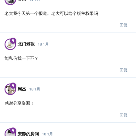
老大我今天第一个报道。老大可以给个版主权限吗
回复
北门老张
18 1月
能私信我一下不？
回复
周杰
18 1月
感谢分享资源！
回复
安静的房间
18 1月