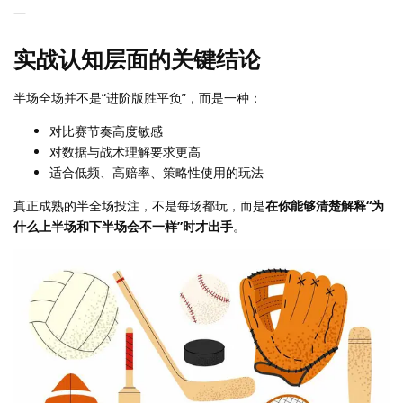
—
实战认知层面的关键结论
半场全场并不是“进阶版胜平负”，而是一种：
对比赛节奏高度敏感
对数据与战术理解要求更高
适合低频、高赔率、策略性使用的玩法
真正成熟的半全场投注，不是每场都玩，而是
在你能够清楚解释“为
什么上半场和下半场会不一样”时才出手
。