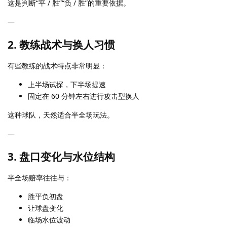
这是判断“平 / 胜”“负 / 胜”的重要依据。
—
2. 教练战术与换人习惯
有些教练的战术特点非常明显：
上半场试探，下半场提速
固定在 60 分钟左右进行攻击型换人
这种球队，天然适合半全场玩法。
—
3. 盘口变化与水位结构
半全场赔率往往与：
胜平负初盘
让球盘变化
临场水位波动