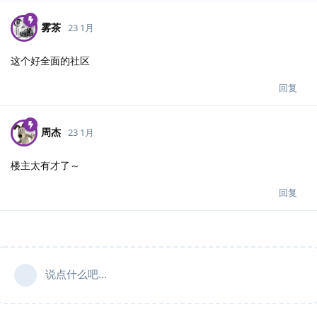
雾茶
23 1月
这个好全面的社区
回复
周杰
23 1月
楼主太有才了～
回复
说点什么吧...