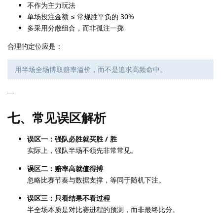
不作为主力玩法
单场投注金额 ≤ 常规胜平负的 30%
多采用分散组合，而非孤注一掷
合理的定位应是：
用半场全场博取赔率溢价，而不是追求高频命中。
—
七、常见误区解析
误区一：强队必胜就买胜 / 胜
实际上，强队半场不领先非常常见。
误区二：赔率高就值得搏
忽略比赛节奏与数据支撑，等同于随机下注。
误区三：只看结果不看过程
半全场本质是对比赛进程的预测，而非最终比分。