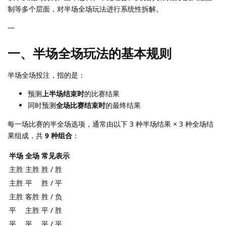
制等多个层面，对半场全场玩法进行系统性拆解。
—
一、半场全场玩法的基本规则
半场全场投注，指的是：
预测
上半场结束时
的比赛结果
同时预测
全场比赛结束时
的最终结果
每一场比赛的半全场选项，通常由以下 3 种半场结果 × 3 种全场结
果组成，共
9 种组合
：
半场
全场
常见表示
主胜
主胜
胜 / 胜
主胜
平
胜 / 平
主胜
客胜
胜 / 负
平
主胜
平 / 胜
平
平
平 / 平