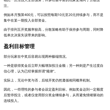
注。
例如本月预算400元，可以按照每期10元至20元持续参与，而不是
集中在某一期投入全部资金。
由于排列五开奖频率较高，分散策略有助于保持参与周期，同时降
低单次决策失误带来的影响。
盈利目标管理
部分玩家在中奖后容易出现两种极端情况。
一种是获得奖金后立即大幅增加投注金额；另一种则是产生过度自
信心理，认为已经掌握所谓“规律”。
实际上，无论中奖与否，后续开奖仍然遵循相同概率机制。
因此，一些理性的参与者会设定盈利目标。例如奖金达到一定额度
后暂停投注，或者仅使用部分奖金继续参与，从而避免情绪驱动的
连续投入。