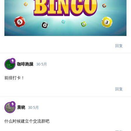
回复
咖啡跑腿
30 5月
前排打卡！
回复
晨晓
30 5月
什么时候建立个交流群吧