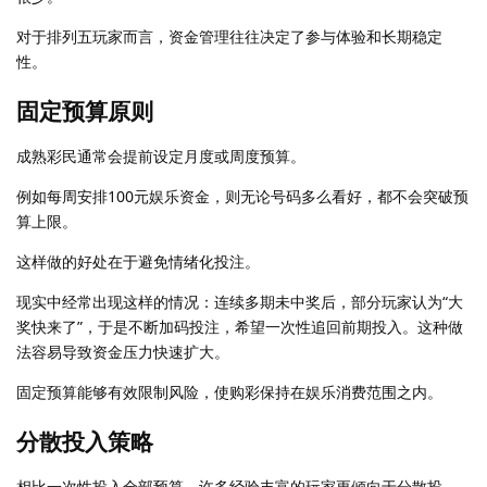
对于排列五玩家而言，资金管理往往决定了参与体验和长期稳定
性。
固定预算原则
成熟彩民通常会提前设定月度或周度预算。
例如每周安排100元娱乐资金，则无论号码多么看好，都不会突破预
算上限。
这样做的好处在于避免情绪化投注。
现实中经常出现这样的情况：连续多期未中奖后，部分玩家认为“大
奖快来了”，于是不断加码投注，希望一次性追回前期投入。这种做
法容易导致资金压力快速扩大。
固定预算能够有效限制风险，使购彩保持在娱乐消费范围之内。
分散投入策略
相比一次性投入全部预算，许多经验丰富的玩家更倾向于分散投