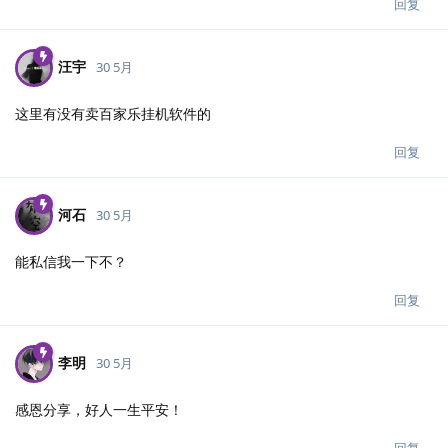
回复
汪宇
30 5月
这里有没有卖百家乐挂机软件的
回复
河石
30 5月
能私信我一下不？
回复
李明
30 5月
感恩分享，好人一生平安！
回复