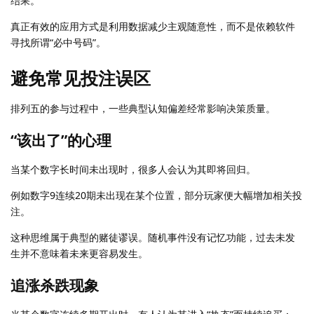
结果。
真正有效的应用方式是利用数据减少主观随意性，而不是依赖软件
寻找所谓“必中号码”。
避免常见投注误区
排列五的参与过程中，一些典型认知偏差经常影响决策质量。
“该出了”的心理
当某个数字长时间未出现时，很多人会认为其即将回归。
例如数字9连续20期未出现在某个位置，部分玩家便大幅增加相关投
注。
这种思维属于典型的赌徒谬误。随机事件没有记忆功能，过去未发
生并不意味着未来更容易发生。
追涨杀跌现象