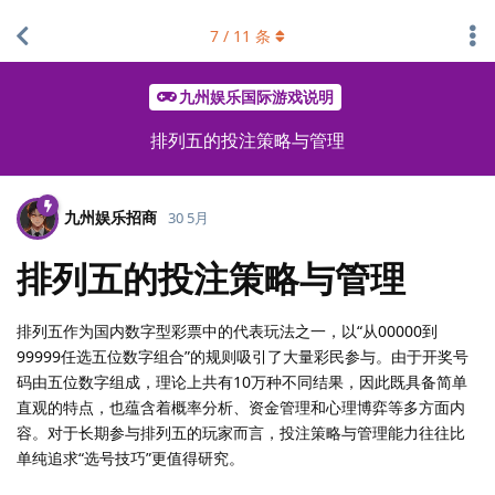
7
/
11
条
九州娱乐国际游戏说明
排列五的投注策略与管理
九州娱乐招商
30 5月
排列五的投注策略与管理
排列五作为国内数字型彩票中的代表玩法之一，以“从00000到
99999任选五位数字组合”的规则吸引了大量彩民参与。由于开奖号
码由五位数字组成，理论上共有10万种不同结果，因此既具备简单
直观的特点，也蕴含着概率分析、资金管理和心理博弈等多方面内
容。对于长期参与排列五的玩家而言，投注策略与管理能力往往比
单纯追求“选号技巧”更值得研究。