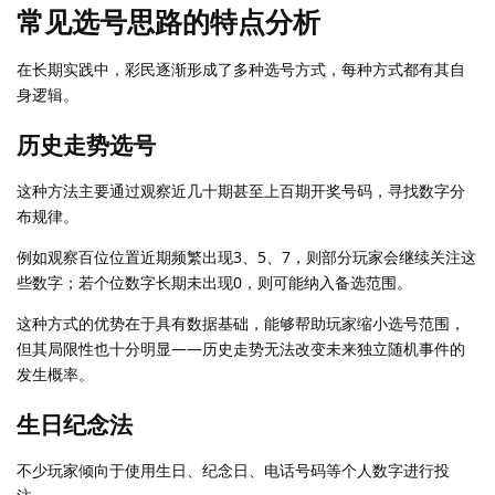
常见选号思路的特点分析
在长期实践中，彩民逐渐形成了多种选号方式，每种方式都有其自
身逻辑。
历史走势选号
这种方法主要通过观察近几十期甚至上百期开奖号码，寻找数字分
布规律。
例如观察百位位置近期频繁出现3、5、7，则部分玩家会继续关注这
些数字；若个位数字长期未出现0，则可能纳入备选范围。
这种方式的优势在于具有数据基础，能够帮助玩家缩小选号范围，
但其局限性也十分明显——历史走势无法改变未来独立随机事件的
发生概率。
生日纪念法
不少玩家倾向于使用生日、纪念日、电话号码等个人数字进行投