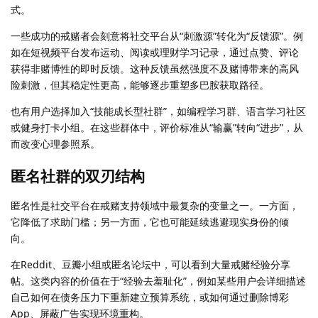
式。
一些成功的戒赌者会刻意将社交平台从“刺激源”转化为“反馈源”。例
如在短视频平台发布运动、阅读或理财学习记录，通过点赞、评论
获得非赌博性的即时反馈。这种反馈虽然强度不及赌博带来的高风
险刺激，但其稳定性更高，能够逐步重塑多巴胺获取路径。
也有用户选择加入“技能成长型社群”，如编程学习群、语言学习社区
或健身打卡小组。在这些群体中，评价标准从“输赢”转向“进步”，从
而改变心理参照系。
匿名社群的双刃结构
匿名性是社交平台在戒赌支持领域中最复杂的变量之一。一方面，
它降低了求助门槛；另一方面，它也可能延续逃避现实身份的倾
向。
在Reddit、豆瓣小组或匿名论坛中，可以看到大量戒赌经验分享
帖。这类内容的价值在于“经验去羞耻化”，例如某些用户会详细描述
自己如何在债务压力下重新建立预算系统，或如何通过删除博彩
App、屏蔽广告实现环境重构。