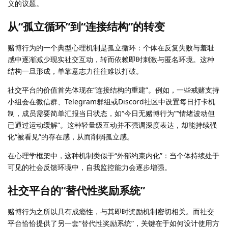
义的议题。
从“孤立循环”到“连接结构”的转变
赌博行为的一个典型心理机制是孤立循环：个体在反复失败与羞耻
感中逐渐减少现实社交互动，转而依赖即时刺激与匿名环境。这种
结构一旦形成，单靠意志力往往难以打破。
社交平台的价值首先体现在“连接结构的重建”。例如，一些戒赌支持
小组会在微信群、Telegram群组或Discord社区中设置每日打卡机
制，成员需要简单汇报当日状态，如“今日无赌博行为”“情绪波动但
已通过运动缓解”。这种轻量级互动并不强调深度表达，却能持续强
化“被看见”的存在感，从而削弱孤立感。
在心理学框架中，这种机制类似于“外部约束内化”：当个体持续处于
可见的社会反馈环境中，自我监控能力会逐步增强。
社交平台的“替代性奖励系统”
赌博行为之所以具有成瘾性，与其即时奖励机制密切相关。而社交
平台恰恰提供了另一套“替代性奖励系统”，关键在于如何设计使用方