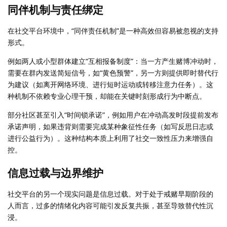
同伴机制与责任绑定
在社交平台环境中，“同伴责任机制”是一种高效但容易被忽视的支持
形式。
例如两人或小型群体建立“互相报备制度”：当一方产生赌博冲动时，
需要在群内发送简短信号，如“黄色预警”，另一方则提供即时替代行
为建议（如离开网络环境、进行短时运动或转移注意力任务）。这
种机制不依赖专业心理干预，却能在关键时刻形成行为中断点。
部分社区甚至引入“时间锁承诺”，例如用户在冲动高发时段提前发布
承诺声明，如果违背则需要完成某种象征性任务（如写反思日志或
进行公益行为）。这种结构本质上利用了社交一致性压力来增强自
控。
信息过载与边界维护
社交平台的另一个现实问题是信息过载。对于处于戒赌早期阶段的
人而言，过多的情绪化内容可能引发反复共振，甚至导致替代性沉
浸。