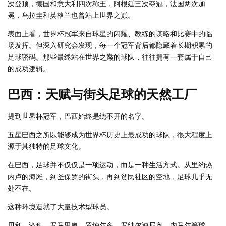
次登顶，德国和意大利四次称王，阿根廷三次夺冠，法国两次加
冕，乌拉圭和英格兰也曾站上世界之巅。
表面上看，世界杯冠军来自球星的闪耀、教练的谋略和比赛中的临
场发挥。但深入研究会发现，每一个冠军背后都隐藏着长期积累的
足球密码。那些最终站在世界之巅的球队，往往拥有一套属于自己
的成功逻辑。
巴西：天赋与街头足球的天然工厂
提到世界杯冠军，巴西始终是绕不开的名字。
五星巴西之所以能够成为世界杯历史上最成功的球队，很大程度上
源于其独特的足球文化。
在巴西，足球并不仅仅是一项运动，而是一种生活方式。从里约热
内卢的海滩，到圣保罗的街头，再到贫民社区的空地，足球几乎无
处不在。
这种环境造就了大量技术型球员。
贝利、济科、罗马里奥、罗纳尔多、罗纳尔迪尼奥、内马尔等球