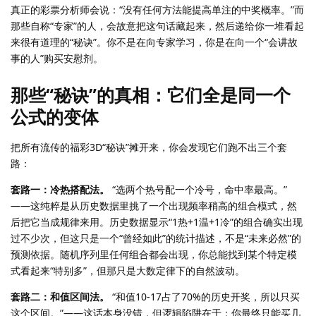
真正的彩票分析师会说：“没有任何方法能提高单注的中奖概率。”而
那些自称“专家”的人，会故意把这句话藏起来，然后递给你一堆看起
来很有道理的“秘诀”。你不是在向专家学习，你是在向一个“会讲故
事的人”购买安慰剂。
那些“秘诀”的真相：它们全是同一个
公式的变体
把所有流传的福彩3D“秘诀”摊开来，你会发现它们跑不出三个套
路：
套路一：冷热搭配法。
“选两个热号配一个冷号，命中率最高。”
——这纯粹是从历史数据里挑了一个出现频率稍高的组合模式，然
后把它当成规律来用。历史数据显示“1热+1温+1冷”的组合确实出现
过不少次，但这只是一个“曾经如此”的统计描述，不是“未来必然”的
预测依据。随机序列里任何组合都会出现，你总能找到某个特定模
式看起来“特别多”，但那只是大数定律下的自然波动。
套路二：和值区间法。
“和值10-17占了70%的历史开奖，所以只买
这个区间。”——这话本身没错，但逻辑陷阱在于：你最终只能买几