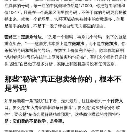
注具体的号码，每一注的中奖概率依然是1/1000。你把范围缩到和
值10-17，只是在一个高频区间里挑号码，不等于你的号码更容易被
摇出来。就像一个靶场里，10环区域确实被射中的次数最多，但那
是射手的成绩，不是下一发子弹会自动飞向那里的理由。
套路三：定胆杀号法。
“先定一个胆码，再杀几个号码，剩下的就是
重点组合。”——这套方法本质上是在
做减法
，而不是在
做加法
。你
杀掉的号码和留着的号码，在数学上价值完全等价。除非你能证明
“杀掉的那些号码在统计上显著偏离均匀分布”，否则这个操作只是让
你“感觉”自己做了很多分析，实际上和随机选号没有任何区别。
那些“秘诀”真正想卖给你的，根本不
是号码
如果你顺着一条“秘诀”往下看，走到最后，往往会看到一个
付费入
口
。要么是“加入专家群获取每日推荐”，要么是“购买独家分析软
件”，要么是“充值会员解锁精准预测”。这些商业模式的共同特征
是：
它们卖的不是数学，是希望。
而希望这种东西，在彩票领域是被明码标价的。你不是在为一个“更