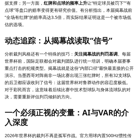
据支撑；另一方面，
红牌和点球的频率上升
让“特定球员被罚下”“有
点球”等盘口的赔率变得更有研究价值。有分析指出，本届揭幕战前
“全场有红牌”的赔率高达3.5倍，而实际结果证明这是一个被市场低
估的选项。
动态追踪：从揭幕战读取“信号”
分析裁判风格还有一个特殊的技巧：
关注揭幕战的判罚基调
。每届
世界杯前，国际足联都会对裁判团队进行统一培训，明确本届赛事
重点打击的犯规类型。揭幕战就是这份“内部口径”最快最直接的公开
演示。当墨西哥对阵南非一场比赛出现三张红牌时，所有32支球队
的后卫都应该收到了信号：这届世界杯对鲁莽动作的容忍度极低。
对于彩民而言，这意味着后续比赛中技术型球队与身体流球队的对
决，需要重新评估判罚倾斜的方向。
一个必须正视的变量：AI与VAR的介
入深度
2026年世界杯的裁判不再是孤军作战。官方用球内置500Hz惯性传