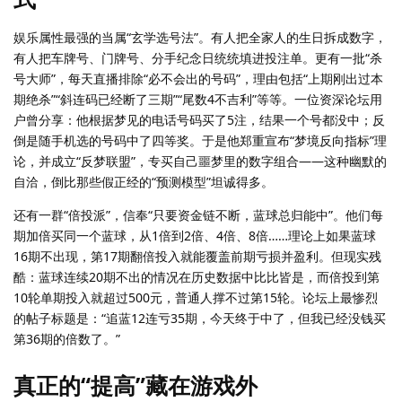
娱乐属性最强的当属“玄学选号法”。有人把全家人的生日拆成数字，
有人把车牌号、门牌号、分手纪念日统统填进投注单。更有一批“杀
号大师”，每天直播排除“必不会出的号码”，理由包括“上期刚出过本
期绝杀”“斜连码已经断了三期”“尾数4不吉利”等等。一位资深论坛用
户曾分享：他根据梦见的电话号码买了5注，结果一个号都没中；反
倒是随手机选的号码中了四等奖。于是他郑重宣布“梦境反向指标”理
论，并成立“反梦联盟”，专买自己噩梦里的数字组合——这种幽默的
自洽，倒比那些假正经的“预测模型”坦诚得多。
还有一群“倍投派”，信奉“只要资金链不断，蓝球总归能中”。他们每
期加倍买同一个蓝球，从1倍到2倍、4倍、8倍……理论上如果蓝球
16期不出现，第17期翻倍投入就能覆盖前期亏损并盈利。但现实残
酷：蓝球连续20期不出的情况在历史数据中比比皆是，而倍投到第
10轮单期投入就超过500元，普通人撑不过第15轮。论坛上最惨烈
的帖子标题是：“追蓝12连亏35期，今天终于中了，但我已经没钱买
第36期的倍数了。”
真正的“提高”藏在游戏外