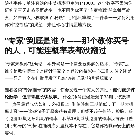
随机事件，单注直选的中奖概率恒定为1/1000。这个数字不因为你
研究了三天走势图而改变，也不因为你买了“专家推荐”的套餐而改
变。如果有人声称掌握了“秘诀”，那他只掌握了一件事——如何利用
你对“控制感”的渴望，来让你心甘情愿地掏钱。
“专家”到底是谁？——那个教你买号
的人，可能连概率表都没翻过
“专家来教你”这句话，本身就是一个需要被拆解的话术。“专家”是
谁？是数学博士？是统计学家？是退役的福彩中心工作人员？还是
——只是一个在社群里发了几条“连红记录”的普通玩家？
翻看各类“专家推号”的内容，你会发现一个惊人的共性：
他们很少讨
论数学，但非常擅长讲故事。
什么“冷号已经遗漏了38期，该反弹
了”“热号最近气势如虹，必须跟上”“和值连续三期偏低，下一期大概
率走高”——这些句子听起来很有道理，但经不起任何统计检验。冷
号遗漏38期之后出现的概率，和第39期继续遗漏的概率没有任何差
别；热号的“气势”在随机序列里根本不存在，它是你给噪声安上的形
容词。