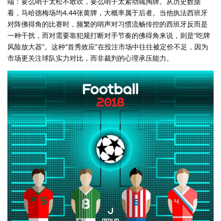
端：要么哨子太松不敢吹，要么哨子太紧动辄掏牌。从历史数据
看，马哈德梅场均4.44张黄牌，大概率属于后者。当他执法西班牙
对阵佛得角的比赛时，频繁的哨声对习惯流畅传控的西班牙反而是
一种干扰，而对需要靠犯规打断对手节奏的佛得角来说，则是“吃牌
风险放大器”。这种“首秀效应”在投注市场中往往被定价不足，因为
市场更关注球队实力对比，而非裁判的心理承压能力。