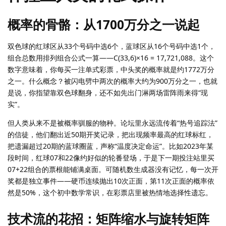
概率的骨骼：从1700万分之一说起
双色球的红球区从33个号码中选6个，蓝球区从16个号码中选1个，
组合总数用排列组合公式一算——C(33,6)×16 = 17,721,088。这个
数字意味着，你每买一注单式彩票，中头奖的概率就是约1772万分
之一。什么概念？被闪电劈中两次的概率大约为900万分之一，也就
是说，你指望靠双色球翻身，还不如先出门淋两场雷阵雨来得“现
实”。
但人类从来不是被概率驯服的物种。论坛里永远流传着“热号追踪法”
的信徒，他们翻出近50期开奖记录，把出现频率最高的红球标红，
把遗漏超过20期的蓝球圈蓝，声称“温度决定命运”。比如2023年某
段时间，红球07和22像约好似的轮番登场，于是下一期投注站里买
07+22组合的票根能铺满桌面。可随机数生成器没有记忆，每一次开
奖都是独立事件——硬币连续抛出10次正面，第11次正面的概率依
然是50%，这个初中数学常识，在彩票店里被热情地选择性遗忘。
技术流的花招：矩阵缩水与旋转矩阵