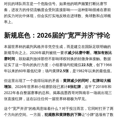
对抗的球队而言是一个危险信号。如果他的哨声频繁打断比赛节
奏，进攻方的传切流畅度会受到直接影响——这种影响很难在赛前
的实力对比中体现，但会实打实地反映在进球数、角球数和点球概
率上。
新规底色：2026届的“宽严并济”悖论
本届世界杯的裁判风格并非凭空生成，而是建立在国际足联明确的
新规导向之上。2026年裁判被统一要求
减少比赛中断、增加有效比
赛时间
，鼓励裁判放掉那些不影响球权转换的轻微身体接触。数据
证实了这一导向的执行力度：小组赛场均犯规仅
22.5次
，创下1966
年以来的60年最低纪录；场均黄牌
2.5张
，是1982年以来的最低值。
但这里出现了一个值得玩味的矛盾：
黄牌减少的同时，红牌却大幅
增加
。2026年世界杯小组赛阶段已累计
8张红牌
，追平了2018年和
2022年各自整届赛事的总和。揭幕战墨西哥对阵南非一场就出现三
张直接红牌，这在以往任何一届世界杯都极为罕见。
这个“宽严并济”的格局意味着什么？对于投注而言，它同时打开了两
个方向的空间。一方面，
犯规数和黄牌数的下降
让“小牌”选项有了数