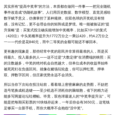
其实所有“提高中奖率”的方法，本质都在做同一件事——把完全随机
事件改造成“伪随机故事”。人们用历史数据、数学模型、直觉灵感给
数字赋予意义，仿佛掌控了某种规律。但双色球的开奖机没有情
感，没有记忆，更不会理会你的矩阵或是梦境。唯一能被验证的“提
升策略”是：买复式投注确实能增加中奖概率，比如买10+1的复式
（420注）中头奖概率提升为1772万分之一乘以420，约4.2万分之
一——代价是花840元，而中二等奖的金额可能还不够回本。
更有趣的现象是，那些经常中奖的彩民并非算得最准的人，而是买
得最久、投入最多的人——这不过是“大数定律”在消费端的映照：买
的注数越多，中奖的绝对机会自然越大，但单位成本的收益率始终
被死死钉在负值区间。就像在赌场玩轮盘，你可以押红黑、押单
双、押数字区间，但庄家优势永远不会消失。
所以当你下次站在投注站前，看着墙上密密麻麻的走势图，不妨把
选号笔换成机选键——至少机选不消耗你的脑细胞，省下的精力还
能多写两篇论坛吐槽帖。毕竟，双色球最迷人的“中奖率提升法”，可
能是把每期买彩票的10块钱存起来，一年后你会有3650元，这笔钱
足够买一台新手机，而你大概率不会抱怨“没中奖”。