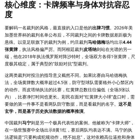
核心维度：卡牌频率与身体对抗容忍
度
要解码一名裁判的风格，最直接的入口是他的
出牌习惯
。2026年美
加墨世界杯的裁判名单公布后，不同裁判之间的卡牌数据差距极为
悬殊。以亚足联旗下的裁判为例，约旦裁判
马哈德梅
场均出示
4.44
张黄牌
，执法风格偏严厉。而阿根廷裁判
皮塔纳
则站在光谱的另一
端，他在2018年执法俄罗斯对阵沙特时，全场双方各得1张黄牌，尺
度极其稳定，属于典型的“鼓励对抗”型裁判。
这两类裁判对投注的指导意义截然不同。如果比赛由马哈德梅执
法，全场黄牌数大概率超过4.5张，防守型球队需要格外小心禁区内
的动作。而皮塔纳执法的比赛，红黄牌总数往往偏低（全场3张以
内），比赛净打时间也更长。彩民在面对“红黄牌大小球”盘口时，需
要做的第一件事不是看两队防守数据，而是看裁判的名字。
这不是
玄学，而是基于历史执法数据的概率推演
。
中国裁判
马宁
则是另一个极具代表性的案例。他被称为“卡牌大师”，
在一场世预赛中全场出示8黄1红，赛后两队均表达不满。马宁的执
法逻辑是“只要构成犯规动作，绝不姑息”，这对依赖高位逼抢和身体