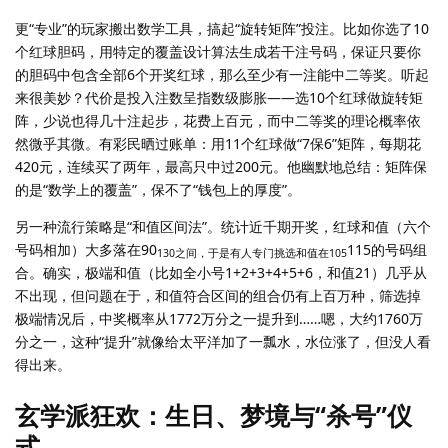
更“专业”的玩家搬出数学工具，搞起“旋转矩阵”投注。比如你选了10
个红球胆码，用特定的覆盖设计算法生成若干注号码，保证只要你
的胆码中包含全部6个开奖红球，那么至少有一注能中二等奖。听起
来很美妙？代价是投入注数呈指数级膨胀——选10个红球做旋转矩
阵，少说也得几十注起步，花费上百元，而中二等奖的理论概率依
然微乎其微。有彩民晒过账单：用11个红球做“7保6”矩阵，每期花
420元，连续买了两年，最高只中过200元。他幽默地总结：矩阵保
的是“数学上的覆盖”，保不了“钱包上的厚度”。
另一种流行策略是“和值区间法”。统计近千期开奖，红球和值（六个
号码相加）大多落在90
115的号码组
130之间，于是有人专门挑选和值在105
合。确实，极端和值（比如全小号1+2+3+4+5+6，和值21）几乎从
不出现，但问题在于，和值符合区间的组合仍有上百万种，筛选掉
极端情况后，中奖概率从1772万分之一提升到……嗯，大约1760万
分之一，这种“提升”就像给太平洋加了一瓢水，水位涨了，但没人看
得出来。
玄学派狂欢：生日、梦境与“杀号”仪
式