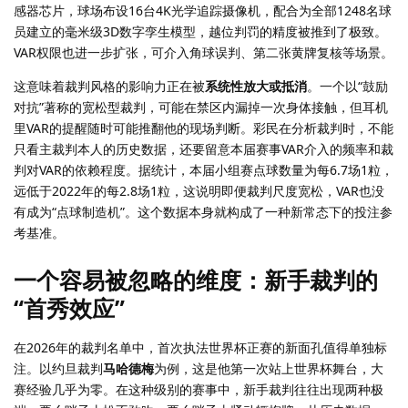
感器芯片，球场布设16台4K光学追踪摄像机，配合为全部1248名球
员建立的毫米级3D数字孪生模型，越位判罚的精度被推到了极致。
VAR权限也进一步扩张，可介入角球误判、第二张黄牌复核等场景。
这意味着裁判风格的影响力正在被
系统性放大或抵消
。一个以“鼓励
对抗”著称的宽松型裁判，可能在禁区内漏掉一次身体接触，但耳机
里VAR的提醒随时可能推翻他的现场判断。彩民在分析裁判时，不能
只看主裁判本人的历史数据，还要留意本届赛事VAR介入的频率和裁
判对VAR的依赖程度。据统计，本届小组赛点球数量为每6.7场1粒，
远低于2022年的每2.8场1粒，这说明即便裁判尺度宽松，VAR也没
有成为“点球制造机”。这个数据本身就构成了一种新常态下的投注参
考基准。
一个容易被忽略的维度：新手裁判的
“首秀效应”
在2026年的裁判名单中，首次执法世界杯正赛的新面孔值得单独标
注。以约旦裁判
马哈德梅
为例，这是他第一次站上世界杯舞台，大
赛经验几乎为零。在这种级别的赛事中，新手裁判往往出现两种极