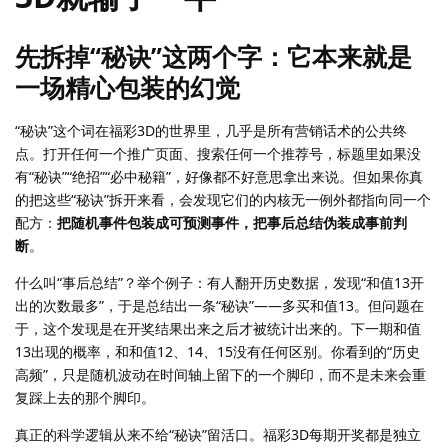
先拆掉“秘诀”这两个字：它本来就是
一场精心包装的幻觉
“秘诀”这个词在福彩3D的世界里，几乎是所有营销话术的公共终
点。打开任何一个推广页面、搜索任何一个推荐号，标题里如果没
有“秘诀”“绝招”“必中秘籍”，好像都不好意思拿出来说。但如果你真
的把这些“秘诀”拆开来看，会发现它们的内核无一例外都指向同一个
配方：
把随机事件包装成可预测事件，把事后总结伪装成事前判
断
。
什么叫“事后总结”？举个例子：有人翻开历史数据，发现“和值13开
出的次数最多”，于是总结出一条“秘诀”——多买和值13。但问题在
于，这个发现是在开奖结果出来之后才被统计出来的。下一期和值
13出现的概率，和和值12、14、15没有任何区别。你看到的“历史
高频”，只是随机波动在时间轴上留下的一个脚印，而不是未来会重
复踩上去的那个脚印。
真正的科学逻辑从来不给“秘诀”留活口。福彩3D每期开奖都是独立